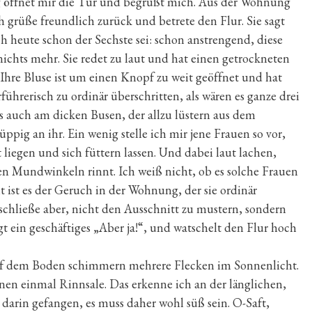
g öffnet mir die Tür und begrüßt mich. Aus der Wohnung
h grüße freundlich zurück und betrete den Flur. Sie sagt
ich heute schon der Sechste sei: schon anstrengend, diese
ichts mehr. Sie redet zu laut und hat einen getrockneten
Ihre Bluse ist um einen Knopf zu weit geöffnet und hat
ührerisch zu ordinär überschritten, als wären es ganze drei
es auch am dicken Busen, der allzu lüstern aus dem
 üppig an ihr. Ein wenig stelle ich mir jene Frauen so vor,
liegen und sich füttern lassen. Und dabei laut lachen,
en Mundwinkeln rinnt. Ich weiß nicht, ob es solche Frauen
ht ist es der Geruch in der Wohnung, der sie ordinär
beschließe aber, nicht den Ausschnitt zu mustern, sondern
gt ein geschäftiges „Aber ja!“, und watschelt den Flur hoch
Auf dem Boden schimmern mehrere Flecken im Sonnenlicht.
en einmal Rinnsale. Das erkenne ich an der länglichen,
arin gefangen, es muss daher wohl süß sein. O-Saft,