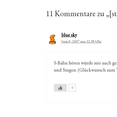
11 Kommentare zu „[sta
blue sky
Juni 8, 2007 um 12:38 Uhr
S-Bahn hören würde mir auch gef
und Singen. (Glückwunsch zum
0