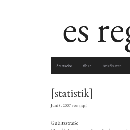
Zum
es r
Inhalt
springen
Startseite
über
briefkasten
[statistik]
Juni 8, 2007
von
mpf
Gubitzstraße