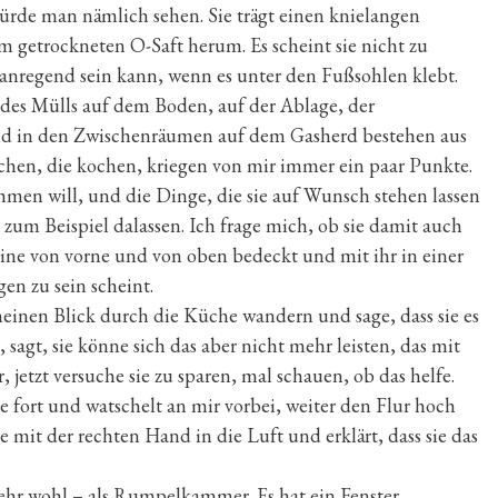
ürde man nämlich sehen. Sie trägt einen knielangen
 getrockneten O-Saft herum. Es scheint sie nicht zu
s anregend sein kann, wenn es unter den Fußsohlen klebt.
 des Mülls auf dem Boden, auf der Ablage, der
nd in den Zwischenräumen auf dem Gasherd bestehen aus
hen, die kochen, kriegen von mir immer ein paar Punkte.
ehmen will, und die Dinge, die sie auf Wunsch stehen lassen
um Beispiel dalassen. Ich frage mich, ob sie damit auch
ne von vorne und von oben bedeckt und mit ihr in einer
n zu sein scheint.
einen Blick durch die Küche wandern und sage, dass sie es
, sagt, sie könne sich das aber nicht mehr leisten, das mit
jetzt versuche sie zu sparen, mal schauen, ob das helfe.
fort und watschelt an mir vorbei, weiter den Flur hoch
 mit der rechten Hand in die Luft und erklärt, dass sie das
ehr wohl – als Rumpelkammer. Es hat ein Fenster.