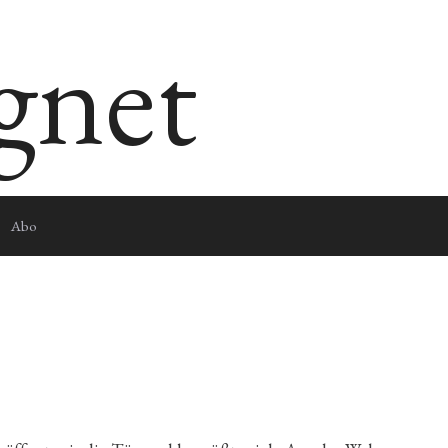
egnet
Abo