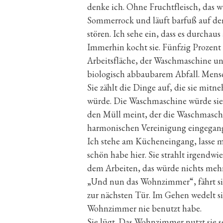
denke ich. Ohne Fruchtfleisch, das w
Sommerrock und läuft barfuß auf dem
stören. Ich sehe ein, dass es durchau
Immerhin kocht sie. Fünfzig Prozent
Arbeitsfläche, der Waschmaschine u
biologisch abbaubarem Abfall. Mensc
Sie zählt die Dinge auf, die sie mitn
würde. Die Waschmaschine würde sie z
den Müll meint, der die Waschmaschi
harmonischen Vereinigung eingegange
Ich stehe am Kücheneingang, lasse m
schön habe hier. Sie strahlt irgendwie
dem Arbeiten, das würde nichts mehr, 
„Und nun das Wohnzimmer“, fährt sie 
zur nächsten Tür. Im Gehen wedelt sie
Wohnzimmer nie benutzt habe.
Sie lügt. Das Wohnzimmer nutzt sie s